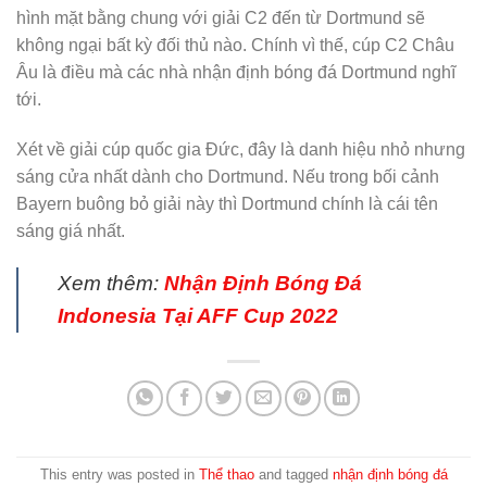
hình mặt bằng chung với giải C2 đến từ Dortmund sẽ
không ngại bất kỳ đối thủ nào. Chính vì thế, cúp C2 Châu
Âu là điều mà các nhà nhận định bóng đá Dortmund nghĩ
tới.
Xét về giải cúp quốc gia Đức, đây là danh hiệu nhỏ nhưng
sáng cửa nhất dành cho Dortmund. Nếu trong bối cảnh
Bayern buông bỏ giải này thì Dortmund chính là cái tên
sáng giá nhất.
Xem thêm:
Nhận Định Bóng Đá
Indonesia Tại AFF Cup 2022
This entry was posted in
Thể thao
and tagged
nhận định bóng đá