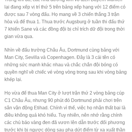
lại đang xếp vị trí thứ 5 trên bảng xếp hạng với 12 điểm có
được sau 7 vòng đấu. Họ mang về 3 chiến thắng 3 trận
hòa và để thua 1. Thua trước Augsburg ở tuần thi đấu thứ
7 khiến Sane và các đồng đội bị chỉ trích dữ đội trong thời
gian vừa qua.
Nhìn về đấu trường Châu Âu, Dortmund cùng bảng với
Man City, Sevilla và Copenhagen. Đây là 3 cái tên có
những sức mạnh khác nhau và chắc chắn đội bóng có
quyền nghĩ về chiếc vé vòng vòng trong sau khi vòng bảng
khép lại.
Họ vừa để thua Man City ở lượt trận thứ 2 vòng bảng cúp
C1 Châu Âu, nhưng 90 phút đó Dortmund phải chơi trên
sân vận động Etihad. Chính vì thế, việc họ nhận thất bại là
điều không quá khó hiểu. Tuy nhiên, nên nhớ rằng chính
các chú báo vàng đen đã vươn lên dẫn trước đối phương
trước khi bị ngược dòng sau pha dứt điểm từ xa xuất thần