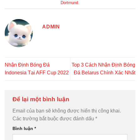
Dortmund
.
ADMIN
Nhận Định Bóng Đá
Top 3 Cách Nhận Định Bóng
Indonesia Tại AFF Cup 2022
Đá Belarus Chính Xác Nhất
Để lại một bình luận
Email của bạn sẽ không được hiển thị công khai.
Các trường bắt buộc được đánh dấu
*
Bình luận
*