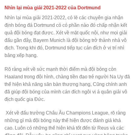
Nhìn lại mùa giải 2021-2022 của Dortmund
Nhìn lại mùa giải 2021-2022, có lẽ các chuyên gia nhận
định bóng đá Dortmund có có phần nào đó chấp nhận kết
quả đội bóng đạt được. Xét về mặt quốc nội, như mọi giải
đấu gần đây, Bayern Munich là đội bóng trở thành nhà vô
địch. Trong khi đó, Dortmund tiếp tục cán đích ở vị trí nhì
bảng xếp hạng.
Rõ ràng xét về sức mạnh thời điểm mà đội bóng còn
Haaland trong đội hình, chàng tiền đạo trẻ người Na Uy đã
thể hiện khả năng săn bàn thượng hạng, Cũng chính anh
đã giúp đội bóng của mình cán đích ngôi vị á quân giải vô
địch quốc gia Đức.
Xét về đấu trường Châu Âu Champions League, rõ ràng
những gì mà đội bóng này thể hiện được đánh giá khá
cao. Luôn có những thể hiện khá tốt đến từ Reus và các