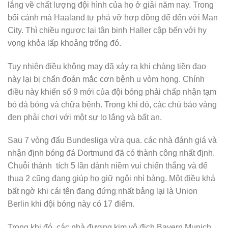
lắng về chất lượng đội hình của họ ở giải năm nay. Trong
bối cảnh mà Haaland tự phá vỡ hợp đồng để đến với Man
City. Thì chiều ngược lại tân binh Haller cập bến với hy
vọng khỏa lấp khoảng trống đó.
Tuy nhiên điều không may đã xảy ra khi chàng tiền đạo
này lại bị chẩn đoán mắc cơn bệnh u vòm họng. Chính
điều này khiến số 9 mới của đội bóng phải chấp nhận tạm
bỏ đá bóng và chữa bệnh. Trong khi đó, các chú báo vàng
đen phải chơi với một sự lo lắng và bất an.
Sau 7 vòng đấu Bundesliga vừa qua. các nhà đánh giá và
nhận định bóng đá Dortmund đã có thành công nhất định.
Chuỗi thành tích 5 lần dành niềm vui chiến thắng và để
thua 2 cũng đang giúp họ giữ ngôi nhì bảng. Một điều khá
bất ngờ khi cái tên đang đứng nhất bảng lại là Union
Berlin khi đội bóng này có 17 điểm.
Trong khi đó, các nhà đương kim vô địch Bayern Munich