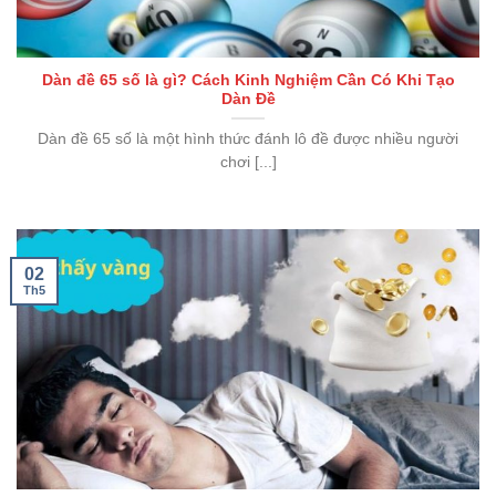
Dàn đề 65 số là gì? Cách Kinh Nghiệm Cần Có Khi Tạo
Dàn Đề
Dàn đề 65 số là một hình thức đánh lô đề được nhiều người
chơi [...]
02
Th5