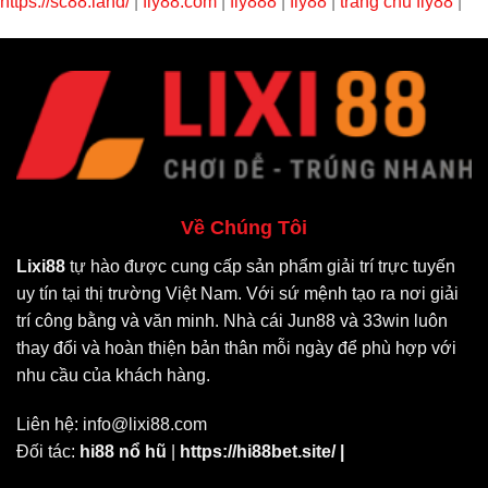
https://sc88.land/
|
fly88.com
|
fly888
|
fly88
|
trang chủ fly88
|
Về Chúng Tôi
Lixi88
tự hào được cung cấp sản phẩm giải trí trực tuyến
uy tín tại thị trường Việt Nam. Với sứ mệnh tạo ra nơi giải
trí công bằng và văn minh. Nhà cái Jun88 và 33win luôn
thay đổi và hoàn thiện bản thân mỗi ngày để phù hợp với
nhu cầu của khách hàng.
Liên hệ:
info@lixi88.com
Đối tác:
hi88 nổ hũ
|
https://hi88bet.site/
|