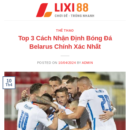
Skip
to
content
THỂ THAO
Top 3 Cách Nhận Định Bóng Đá
Belarus Chính Xác Nhất
POSTED ON
10/04/2024
BY
ADMIN
10
Th4