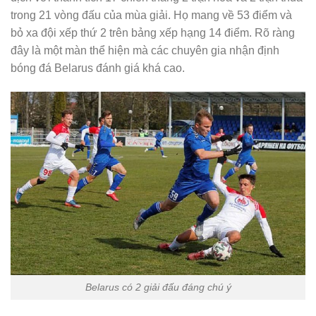
trong 21 vòng đấu của mùa giải. Họ mang về 53 điểm và
bỏ xa đội xếp thứ 2 trên bảng xếp hạng 14 điểm. Rõ ràng
đây là một màn thể hiện mà các chuyên gia nhận định
bóng đá Belarus đánh giá khá cao.
Belarus có 2 giải đấu đáng chú ý