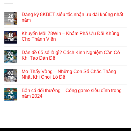
Đăng ký 8KBET siêu tốc nhận ưu đãi khủng nhất
28
năm
Th5
Khuyến Mãi 78Win – Khám Phá Ưu Đãi Khủng
16
Cho Thành Viên
Th5
Dàn đề 65 số là gì? Cách Kinh Nghiệm Cần Có
02
Khi Tạo Dàn Đề
Th5
Mơ Thấy Vàng – Những Con Số Chắc Thắng
02
Nhất Khi Chơi Lô Đề
Th5
Bắn cá đổi thưởng – Cổng game siêu đỉnh trong
30
năm 2024
Th4