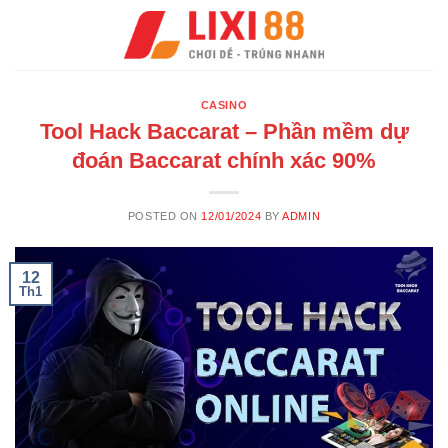
Skip
to
content
CASINO
Tool Hack Baccarat – Phần mềm dự
đoán Baccarat chính xác 90%
POSTED ON
12/01/2024
BY
ADMIN
12
Th1