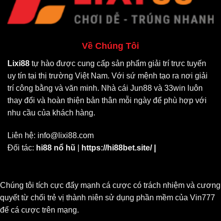
Về Chúng Tôi
Lixi88
tự hào được cung cấp sản phẩm giải trí trực tuyến
uy tín tại thị trường Việt Nam. Với sứ mệnh tạo ra nơi giải
trí công bằng và văn minh. Nhà cái Jun88 và 33win luôn
thay đổi và hoàn thiện bản thân mỗi ngày để phù hợp với
nhu cầu của khách hàng.
Liên hệ:
info@lixi88.com
Đối tác:
hi88 nổ hũ
|
https://hi88bet.site/
|
Chúng tôi tích cực đẩy mạnh cá cược có trách nhiệm và cương
quyết từ chối trẻ vị thành niên sử dụng phần mềm của Vin777
để cá cược trên mạng.