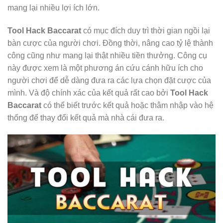
mang lại nhiều lợi ích lớn.
Tool Hack Baccarat
có mục đích duy trì thời gian ngồi lại
bàn cược của người chơi. Đồng thời, nâng cao tỷ lệ thành
công cũng như mang lại thật nhiều tiền thưởng. Công cụ
này được xem là một phương án cứu cánh hữu ích cho
người chơi để dễ dàng đưa ra các lựa chọn đặt cược của
mình. Và độ chính xác của kết quả rất cao bởi
Tool Hack
Baccarat
có thể biết trước kết quả hoặc thâm nhập vào hệ
thống để thay đổi kết quả mà nhà cái đưa ra.