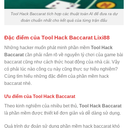
Tool Hack Baccarat tích hợp các thuật toán AI để đưa ra dự
đoán chuẩn nhất cho kết quả của từng trận đấu
Đặc điểm của Tool Hack Baccarat Lixi88
Những hacker muốn phát minh phần mềm
Tool Hack
Baccarat
cần phải nắm rõ về nguyên lý chơi của game bài
baccarat cũng như cách thức hoạt động của nhà cái. Vậy
có phải lúc nào công cụ này cũng thực sự hiệu nghiệm?
Cùng tìm hiểu những đặc điểm của phần mềm hack
baccarat nhé.
Ưu điểm của Tool Hack Baccarat
Theo kinh nghiệm của nhiều bet thủ,
Tool Hack Baccarat
là phần mềm được thiết kế đơn giản và dễ dàng sử dụng.
Quá trình dự đoán sử dụng phần mềm hack baccarat khó