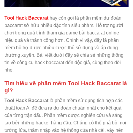
Tool Hack Baccarat
hay còn gọi là phần mềm dự đoán
baccarat sở hữu nhiều đặc tính siêu phàm. Hỗ trợ người
chơi trong quá trình tham gia game bài baccarat online
hiệu quả và thành công hơn. Chính vì vậy, đây là phần
mềm hỗ trợ được nhiều cược thủ sử dụng và áp dụng
thường xuyên. Bài viết dưới đây sẽ chia sẻ những thông
tin về công cụ hack baccarat đến độc giả, cùng theo dõi
nhé.
Tìm hiểu về phần mềm Tool Hack Baccarat là
gì?
Tool Hack Baccarat
là phần mềm sử dụng tích hợp các
thuật toán AI để đưa ra dự đoán chuẩn nhất cho kết quả
của từng trận đấu. Phần mềm được nghiên cứu và sáng
tạo bởi những hacker hàng đầu. Chúng có thể phá bỏ mọi
tường lửa, thâm nhập vào hệ thống của nhà cái, vậy nên