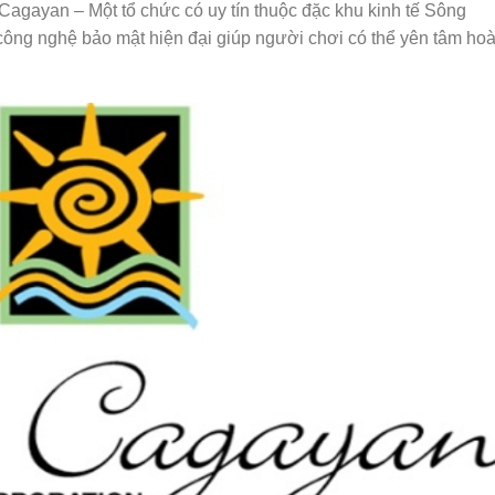
Cagayan – Một tổ chức có uy tín thuộc đặc khu kinh tế Sông
ông nghệ bảo mật hiện đại giúp người chơi có thể yên tâm ho