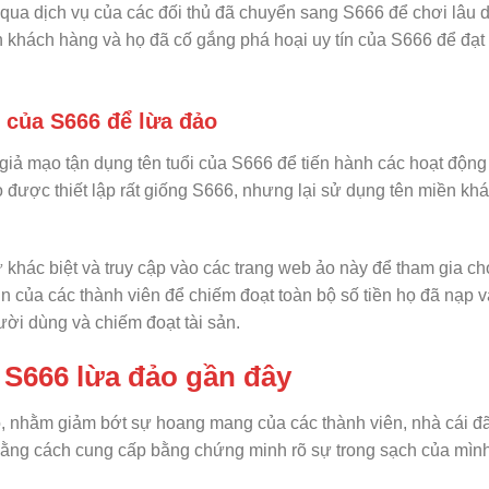
i qua dịch vụ của các đối thủ đã chuyển sang S666 để chơi lâu d
n khách hàng và họ đã cố gắng phá hoại uy tín của S666 để đạt
 của S666 để lừa đảo
giả mạo tận dụng tên tuổi của S666 để tiến hành các hoạt động
 được thiết lập rất giống S666, nhưng lại sử dụng tên miền kh
khác biệt và truy cập vào các trang web ảo này để tham gia ch
n của các thành viên để chiếm đoạt toàn bộ số tiền họ đã nạp 
ười dùng và chiếm đoạt tài sản.
 S666 lừa đảo gần đây
, nhằm giảm bớt sự hoang mang của các thành viên, nhà cái đ
bằng cách cung cấp bằng chứng minh rõ sự trong sạch của mình