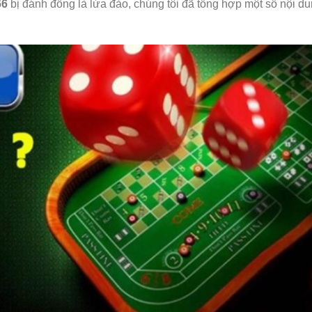
66
bị đánh đồng là lừa đảo, chúng tôi đã tổng hợp một số nội d