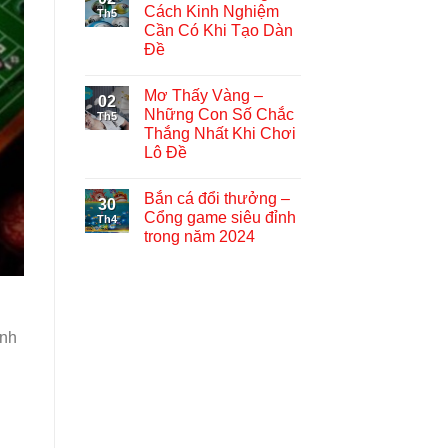
Cách Kinh Nghiệm
Th5
Cần Có Khi Tạo Dàn
Đề
Mơ Thấy Vàng –
02
Những Con Số Chắc
Th5
Thắng Nhất Khi Chơi
Lô Đề
Bắn cá đổi thưởng –
30
Cổng game siêu đỉnh
Th4
trong năm 2024
anh