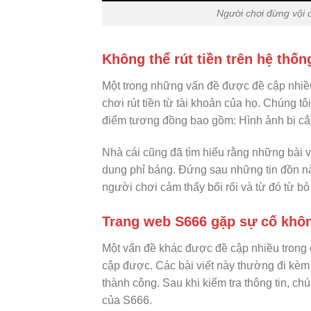
Người chơi đừng vội 
Không thể rút tiền trên hệ thốn
Một trong những vấn đề được đề cập nhiều
chơi rút tiền từ tài khoản của họ. Chúng tô
điểm tương đồng bao gồm: Hình ảnh bị cắt
Nhà cái cũng đã tìm hiểu rằng những bài v
dung phỉ báng. Đứng sau những tin đồn này
người chơi cảm thấy bối rối và từ đó từ bỏ
Trang web S666 gặp sự cố khôn
Một vấn đề khác được đề cập nhiều trong c
cập được. Các bài viết này thường đi kè
thành công. Sau khi kiểm tra thông tin, c
của S666.