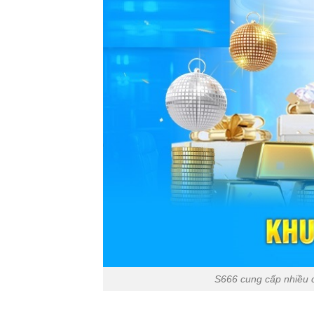
S666 cung cấp nhiều c