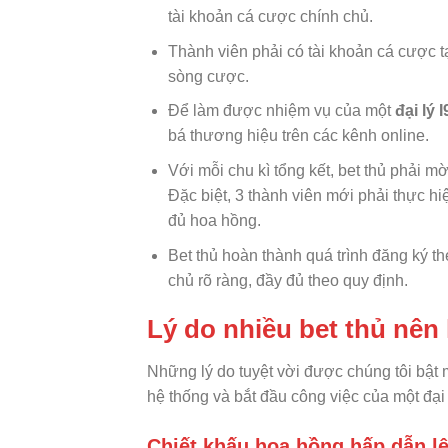
tài khoản cá cược chính chủ.
Thành viên phải có tài khoản cá cược tạ
sòng cược.
Để làm được nhiệm vụ của một
đại lý I
bá thương hiệu trên các kênh online.
Với mỗi chu kì tổng kết, bet thủ phải m
Đặc biệt, 3 thành viên mới phải thực h
đủ hoa hồng.
Bet thủ hoàn thành quá trình đăng ký t
chủ rõ ràng, đầy đủ theo quy định.
Lý do nhiều bet thủ nên 
Những lý do tuyệt vời được chúng tôi bật 
hệ thống và bắt đầu công việc của một đại 
Chiết khấu hoa hồng hấp dẫn l