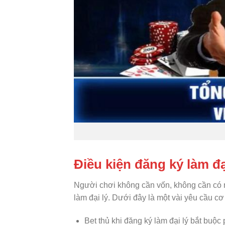
Điều kiện đăng ký làm đại
Người chơi không cần vốn, không cần có n
làm đại lý. Dưới đây là một vài yêu cầu cơ
Bet thủ khi đăng ký làm đại lý bắt buộc 