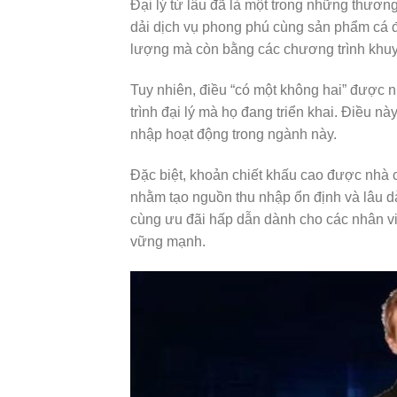
Đại lý từ lâu đã là một trong những thương
dải dịch vụ phong phú cùng sản phẩm cá 
lượng mà còn bằng các chương trình khu
Tuy nhiên, điều “có một không hai” được 
trình đại lý mà họ đang triển khai. Điều 
nhập hoạt động trong ngành này.
Đặc biệt, khoản chiết khấu cao được nhà c
nhằm tạo nguồn thu nhập ổn định và lâu d
cùng ưu đãi hấp dẫn dành cho các nhân viên
vững mạnh.