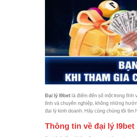
Đại lý I9bet
là điểm đến số một trong lĩnh vự
tình và chuyên nghiệp, không những hướn
đại lý kinh doanh. Hãy cùng chúng tôi tìm
Thông tin về đại lý I9bet