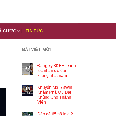
Á CƯỢC
TIN TỨC
BÀI VIẾT MỚI
Đăng ký 8KBET siêu
28
tốc nhận ưu đãi
Th5
khủng nhất năm
Khuyến Mãi 78Win –
16
Khám Phá Ưu Đãi
Th5
Khủng Cho Thành
Viên
Dàn đề 65 số là gì?
02