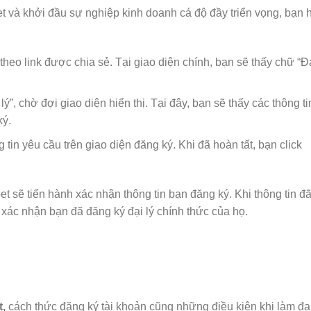
bet và khởi đầu sự nghiệp kinh doanh cá độ đầy triển vọng, bạn 
heo link được chia sẻ. Tại giao diện chính, bạn sẽ thấy chữ “Đ
”, chờ đợi giao diện hiển thị. Tại đây, bạn sẽ thấy các thông ti
ký.
in yêu cầu trên giao diện đăng ký. Khi đã hoàn tất, bạn click
t sẽ tiến hành xác nhận thông tin bạn đăng ký. Khi thông tin đ
 xác nhận bạn đã đăng ký đại lý chính thức của họ.
t
,
cách thức đăng ký tài khoản cũng những điều kiện khi làm đại