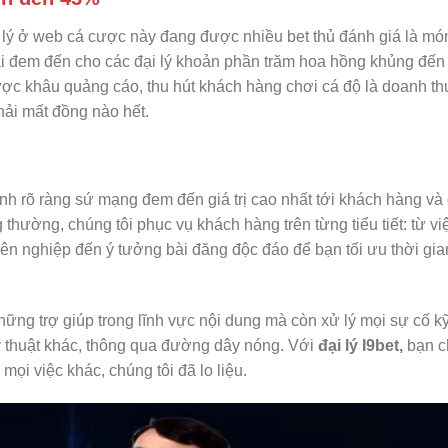
 lý ở web cá cược này đang được nhiều bet thủ đánh giá là mó
ái đem đến cho các đại lý khoản phần trăm hoa hồng khủng đến
ược khâu quảng cáo, thu hút khách hàng chơi cá độ là doanh th
hải mất đồng nào hết.
nh rõ ràng sứ mạng đem đến giá trị cao nhất tới khách hàng và 
 thường, chúng tôi phục vụ khách hàng trên từng tiểu tiết: từ vi
ên nghiệp đến ý tưởng bài đăng độc đáo để bạn tối ưu thời gia
ững trợ giúp trong lĩnh vực nội dung mà còn xử lý mọi sự cố k
 kỹ thuật khác, thông qua đường dây nóng. Với
đại lý I9bet,
bạn c
mọi việc khác, chúng tôi đã lo liệu.