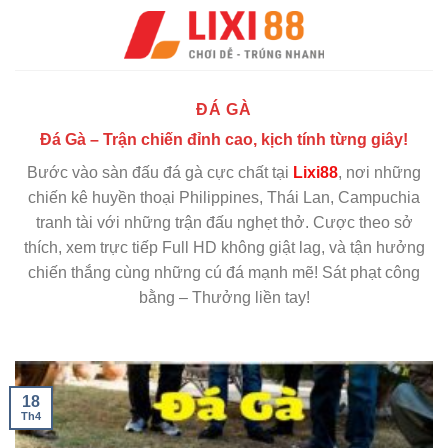
Skip
to
content
ĐÁ GÀ
Đá Gà – Trận chiến đỉnh cao, kịch tính từng giây!
Bước vào sàn đấu đá gà cực chất tại
Lixi88
, nơi những
chiến kê huyền thoại Philippines, Thái Lan, Campuchia
tranh tài với những trận đấu nghẹt thở. Cược theo sở
thích, xem trực tiếp Full HD không giật lag, và tận hưởng
chiến thắng cùng những cú đá mạnh mẽ! Sát phạt công
bằng – Thưởng liền tay!
18
Th4