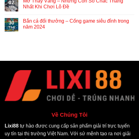
Mơ Thấy Vàng – Những Con Số Chắc Thắng
02
Nhất Khi Chơi Lô Đề
Th5
Bắn cá đổi thưởng – Cổng game siêu đỉnh trong
30
năm 2024
Th4
Về Chúng Tôi
Lixi88
tự hào được cung cấp sản phẩm giải trí trực tuyến
uy tín tại thị trường Việt Nam. Với sứ mệnh tạo ra nơi giải